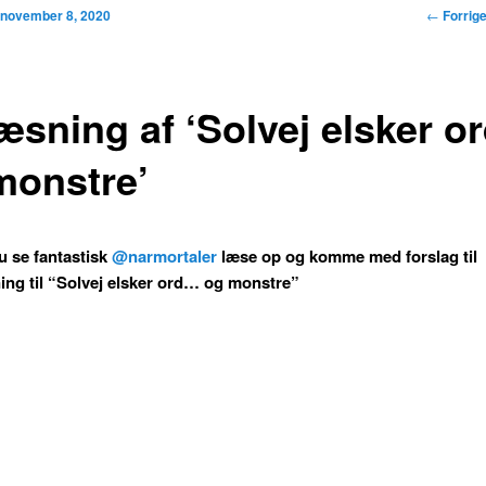
Indlægs
←
Forrig
n
november 8, 2020
æsning af ‘Solvej elsker o
monstre’
u se fantastisk
@narmortaler
læse op og komme med forslag til
ing til “Solvej elsker ord… og monstre”